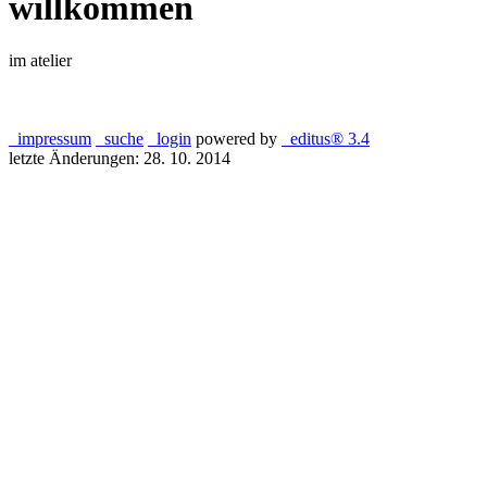
willkommen
im atelier
_
impressum
_
suche
_
login
powered by
_
editus® 3.4
letzte Änderungen: 28. 10. 2014