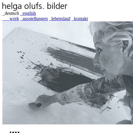
_
deutsch
_
english
_
werk
_
ausstellungen
_
lebenslauf
_
kontakt